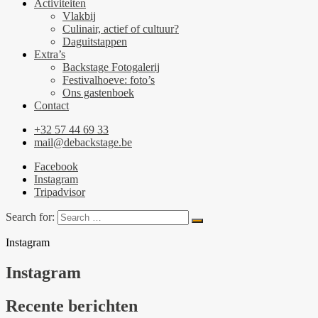
Activiteiten
Vlakbij
Culinair, actief of cultuur?
Daguitstappen
Extra’s
Backstage Fotogalerij
Festivalhoeve: foto’s
Ons gastenboek
Contact
+32 57 44 69 33
mail@debackstage.be
Facebook
Instagram
Tripadvisor
Search for:
Instagram
Instagram
Recente berichten