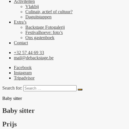
Activiteiten
Vlakbij
Culinair, actief of cultuur?
Daguitstappen
Extra’s
Backstage Fotogalerij
Festivalhoeve: foto’s
Ons gastenboek
Contact
+32 57 44 69 33
mail@debackstage.be
Facebook
Instagram
Tripadvisor
Search for:
Baby sitter
Baby sitter
Prijs